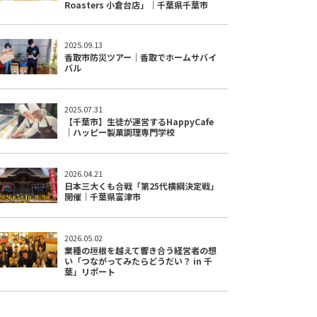
Roasters 小倉台店」｜千葉県千葉市
2025.09.13
香取市防災ツアー｜香取でホームサバイ
バル
2025.07.31
【千葉市】生徒が運営するHappyCafe
｜ハッピー製菓調理専門学校
2026.04.21
日本三大くも合戦「第25代横綱決定戦」
開催｜千葉県富津市
2026.05.02
業種の垣根を越えて響き合う経営者の想
い「つながってみたらどうだい？ in 千
葉」リポート