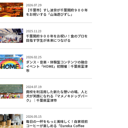
2026.07.29
【千葉市】すし波奈が千葉開府９００年
をお祝いする「山海遊びずし」
2025.11.23
千葉開府９００年をお祝い！食のプロを
目指す学生が未来につなげる
2026.02.25
ダンス・音楽・体験型コンテンツの融合
イベント「HOME」初開催｜千葉県富津
市
2024.07.19
廃校を利活用した新たな憩いの場。人と
犬が笑顔になれる『マメノキドッグパー
ク』｜千葉県富津市
2026.05.15
毎日の一杯をもっと美味しく！自家焙煎
コーヒーが楽しめる「Eureka Coffee