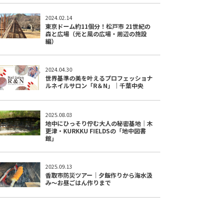
2024.02.14
東京ドーム約11個分！松戸市 21世紀の
森と広場（光と風の広場・周辺の施設
編）
2024.04.30
世界基準の美を叶えるプロフェッショナ
ルネイルサロン「R＆N」｜千葉中央
2025.08.03
地中にひっそり佇む大人の秘密基地｜木
更津・KURKKU FIELDSの「地中図書
館」
2025.09.13
香取市防災ツアー｜夕飯作りから海水汲
み～お昼ごはん作りまで