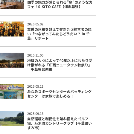
四季の魅力が感じられる”庭”のようなカ
フェ！SiKiTO CAFE【海浜幕張】
2026.05.02
業種の垣根を越えて響き合う経営者の想
い「つながってみたらどうだい？ in 千
葉」リポート
2025.11.05
地域の人々によって40年以上にわたり受
け継がれる「印西ニュータウン秋祭り」
｜千葉県印西市
2026.05.12
みなみスポーツセンターのバッティング
センターは家族で楽しめる！
2025.09.18
自然環境と利便性を兼ね備えたゴルフ
場、万木城カントリークラブ【千葉県い
すみ市】