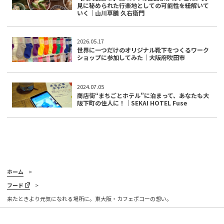
見に秘められた行楽地としての可能性を紐解いて
いく｜山川草膳 久右衛門
2026.05.17
世界に一つだけのオリジナル靴下をつくるワーク
ショップに参加してみた｜大阪府吹田市
2024.07.05
商店街“まちごとホテル”に泊まって、あなたも大
阪下町の住人に！｜SEKAI HOTEL Fuse
ホーム
フード
来たときより元気になれる場所に。東大阪・カフェポコーの想い。