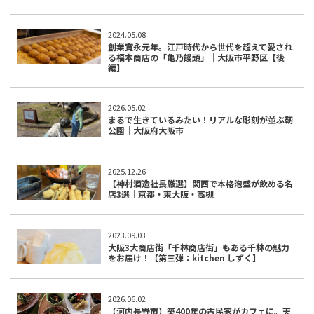
2024.05.08
創業寛永元年。江戸時代から世代を超えて愛され
る福本商店の「亀乃饅頭」｜大阪市平野区【後
編】
2026.05.02
まるで生きているみたい！リアルな彫刻が並ぶ靭
公園｜大阪府大阪市
2025.12.26
【神村酒造社長厳選】関西で本格泡盛が飲める名
店3選｜京都・東大阪・高槻
2023.09.03
大阪3大商店街「千林商店街」もある千林の魅力
をお届け！【第三弾：kitchen しずく】
2026.06.02
【河内長野市】築400年の古民家がカフェに。天