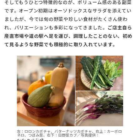
そしてもうひとつ特徴的なのが、ボリューム感のある副菜
です。オープン初期はオーソドックスなサラダを添えてい
ましたが、今では旬の野菜や珍しい食材がたくさん使わ
れ、バリエーションも多彩になってきました。
ご店主自ら
産直市場や道の駅へ足を運び、調理したことのない、初め
て見るような野菜でも積極的に取り入れています。
左：ロロンカボチャ、バターナッツカボチャ、右上：カーボロ
ネロ、つぼみ菜、右下：日野菜カブ／写真提供：