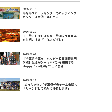
2026.05.12
みなみスポーツセンターのバッティング
センターは家族で楽しめる！
2026.07.29
【千葉市】すし波奈が千葉開府９００年
をお祝いする「山海遊びずし」
2025.06.03
【千葉県千葉市｜ハッピー製菓調理専門
学校】生徒がケーキやパンを販売する
Happy Cafeを6月25日に開催
2025.09.17
“めっちゃ強い”千葉県代表チーム復活へ
「リベンジして絶対に優勝します」