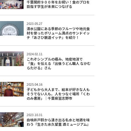
千葉開府９００年をお祝い！食のプロを
目指す学生が未来につなげる
2023.05.27
清水公園にある季節のフルーツや地元食
材を使ったボリューム満点のサンドイッ
チ『あさひ散道イッチ』を紹介！
2024.02.11
これぞシンプルの極み。地産地消で
「食」を伝える『出張うどん職人 なかむ
らたける』さん
2025.04.16
子どもから大人まで、絵本が好きな人も
そうでない人も。人をつなぐ場所「くわ
のみ書房」｜千葉県習志野市
2023.10.31
自噴井戸群から湧き出る名水と地酒を味
わう『生きた水久留里 酒ミュージアム』