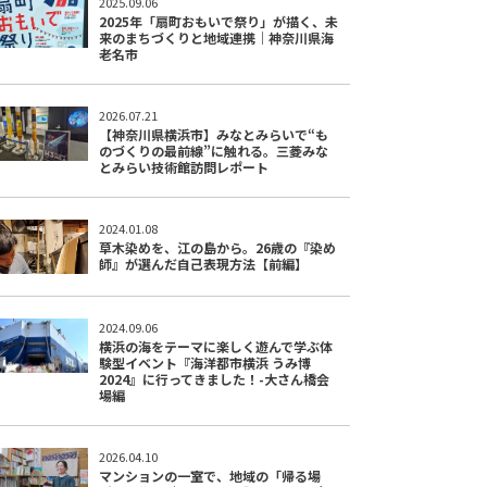
2025.09.06
2025年「扇町おもいで祭り」が描く、未
来のまちづくりと地域連携｜神奈川県海
老名市
2026.07.21
【神奈川県横浜市】みなとみらいで“も
のづくりの最前線”に触れる。三菱みな
とみらい技術館訪問レポート
2024.01.08
草木染めを、江の島から。26歳の『染め
師』が選んだ自己表現方法【前編】
2024.09.06
横浜の海をテーマに楽しく遊んで学ぶ体
験型イベント『海洋都市横浜 うみ博
2024』に行ってきました！-大さん橋会
場編
2026.04.10
マンションの一室で、地域の「帰る場