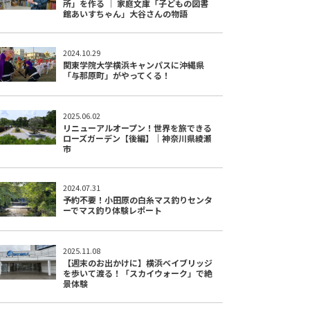
所」を作る │ 家庭文庫「子どもの図書
館あいすちゃん」大谷さんの物語
2024.10.29
関東学院大学横浜キャンパスに沖縄県
「与那原町」がやってくる！
2025.06.02
リニューアルオープン！世界を旅できる
ローズガーデン【後編】｜神奈川県綾瀬
市
2024.07.31
予約不要！小田原の白糸マス釣りセンタ
ーでマス釣り体験レポート
2025.11.08
【週末のお出かけに】横浜ベイブリッジ
を歩いて渡る！「スカイウォーク」で絶
景体験