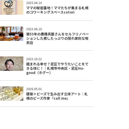
2025.04.14
ママの秘密基地！ママたちが集まる札幌
のコワーキングスペースcotori
2023.06.10
築53年の農機具屋さんをセルフリノベー
ションした癒したっぷりの隠れ家的な喫
茶店
2023.10.22
踏まれる幸せ？足圧でやりたいことをで
きる体に！｜札幌市中央区・足圧Ho-
good（ホグー）
2026.05.01
建築×ビーズで生み出す立体アート｜札
幌のビーズ作家『call me』