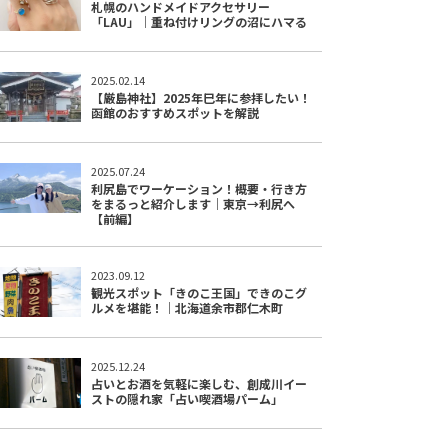
札幌のハンドメイドアクセサリー
「LAU」｜重ね付けリングの沼にハマる
2025.02.14
【厳島神社】2025年巳年に参拝したい！
函館のおすすめスポットを解説
2025.07.24
利尻島でワーケーション！概要・行き方
をまるっと紹介します｜東京→利尻へ
【前編】
2023.09.12
観光スポット「きのこ王国」できのこグ
ルメを堪能！｜北海道余市郡仁木町
2025.12.24
占いとお酒を気軽に楽しむ、創成川イー
ストの隠れ家「占い喫酒場パーム」