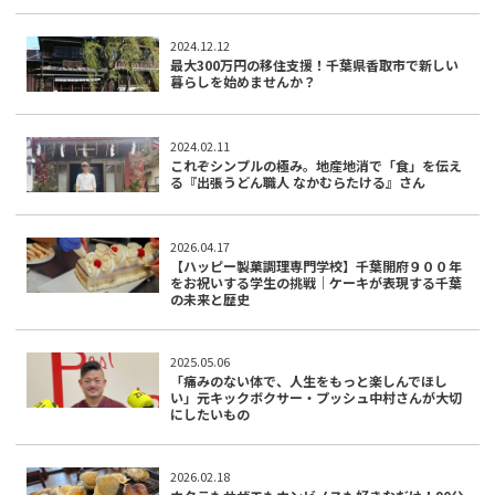
2024.12.12
最大300万円の移住支援！千葉県香取市で新しい
暮らしを始めませんか？
2024.02.11
これぞシンプルの極み。地産地消で「食」を伝え
る『出張うどん職人 なかむらたける』さん
2026.04.17
【ハッピー製菓調理専門学校】千葉開府９００年
をお祝いする学生の挑戦｜ケーキが表現する千葉
の未来と歴史
2025.05.06
「痛みのない体で、人生をもっと楽しんでほし
い」元キックボクサー・プッシュ中村さんが大切
にしたいもの
2026.02.18