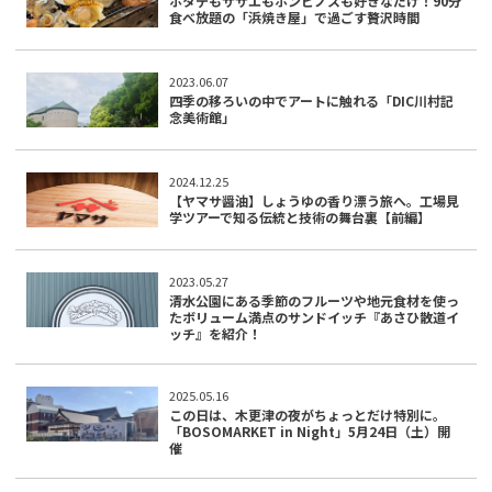
ホタテもサザエもホンビノスも好きなだけ！90分
食べ放題の「浜焼き屋」で過ごす贅沢時間
2023.06.07
四季の移ろいの中でアートに触れる「DIC川村記
念美術館」
2024.12.25
【ヤマサ醤油】しょうゆの香り漂う旅へ。工場見
学ツアーで知る伝統と技術の舞台裏【前編】
2023.05.27
清水公園にある季節のフルーツや地元食材を使っ
たボリューム満点のサンドイッチ『あさひ散道イ
ッチ』を紹介！
2025.05.16
この日は、木更津の夜がちょっとだけ特別に。
「BOSOMARKET in Night」5月24日（土）開
催