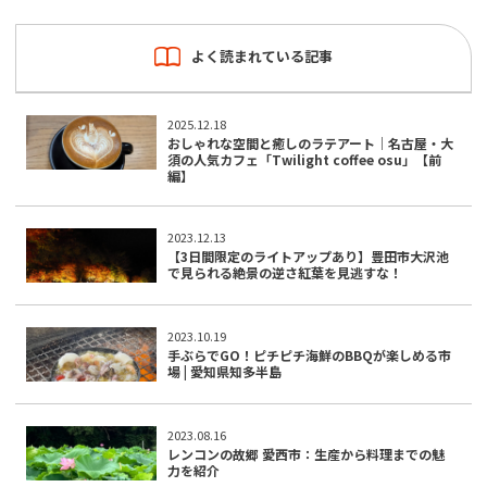
よく読まれている記事
2025.12.18
おしゃれな空間と癒しのラテアート｜名古屋・大
須の人気カフェ「Twilight coffee osu」【前
編】
2023.12.13
【3日間限定のライトアップあり】豊田市大沢池
で見られる絶景の逆さ紅葉を見逃すな！
2023.10.19
手ぶらでGO！ピチピチ海鮮のBBQが楽しめる市
場 | 愛知県知多半島
2023.08.16
レンコンの故郷 愛西市：生産から料理までの魅
力を紹介