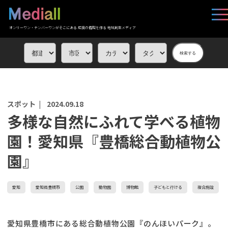
オンリーワン・ナンバーワンがそこにある 応援の循環を作る 地域創生メディア
検索する
スポット |
2024.09.18
多様な自然にふれて学べる植物
園！愛知県『豊橋総合動植物公
園』
愛知
愛知県豊橋市
公園
動物園
博物館
子どもと行ける
複合施設
愛知県豊橋市にある総合動植物公園『のんほいパーク』。