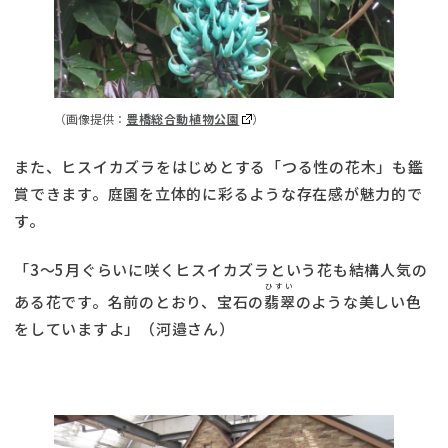
（画像提供：
豊橋総合動植物公園
）
また、ヒスイカズラをはじめとする「つる性の花木」も鑑
賞できます。庭園を立体的に彩るような存在感が魅力的で
す。
「3～5月ぐらいに咲くヒスイカズラという花も結構人気の
ひすい
ある花です。名前のとおり、宝石の
翡翠
のような美しい色
をしていますよ」（河邉さん）