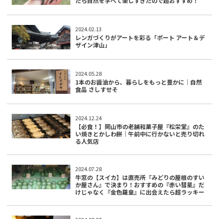
たら自然を学べて楽しすぎたので超おすすめ！
2024.02.13
レンガづくりがアートを彩る「ポート アート＆デ
ザイン津山」
2024.05.28
1本のお醤油から、暮らしをもっと豊かに｜自然
食品 さしすせそ
2024.12.24
【必食！】岡山市の老舗和菓子屋『松栄堂』のた
い焼きとかしわ餅｜午前中に行かないと売り切れ
る人気店
2024.07.28
牛窓の【スイカ】は直売所『みどりの屋根のすい
か屋さん』で決まり！おすすめの『赤い彗星』だ
けじゃなく『金色羅皇』に出会えたら超ラッキー