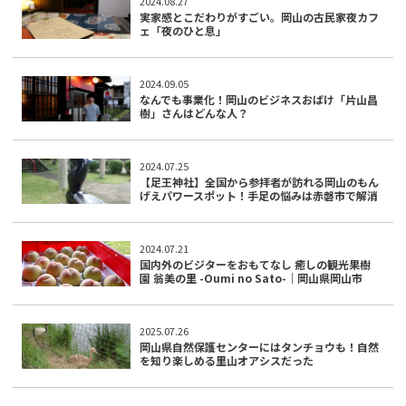
2024.08.27
実家感とこだわりがすごい。岡山の古民家夜カフ
ェ「夜のひと息」
2024.09.05
なんでも事業化！岡山のビジネスおばけ「片山昌
樹」さんはどんな人？
2024.07.25
【足王神社】全国から参拝者が訪れる岡山のもん
げえパワースポット！手足の悩みは赤磐市で解消
2024.07.21
国内外のビジターをおもてなし 癒しの観光果樹
園 翁美の里 -Oumi no Sato-｜岡山県岡山市
2025.07.26
岡山県自然保護センターにはタンチョウも！自然
を知り楽しめる里山オアシスだった