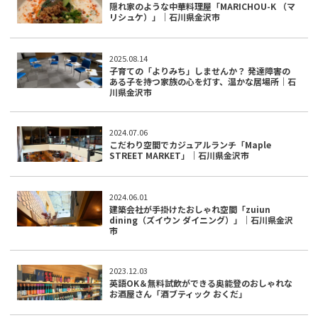
隠れ家のような中華料理屋「MARICHOU-K （マ
リシュケ）」｜石川県金沢市
2025.08.14
子育ての「よりみち」しませんか？ 発達障害の
ある子を持つ家族の心を灯す、温かな居場所｜石
川県金沢市
2024.07.06
こだわり空間でカジュアルランチ「Maple
STREET MARKET」｜石川県金沢市
2024.06.01
建築会社が手掛けたおしゃれ空間「zuiun
dining（ズイウン ダイニング）」｜石川県金沢
市
2023.12.03
英語OK＆無料試飲ができる奥能登のおしゃれな
お酒屋さん「酒ブティック おくだ」