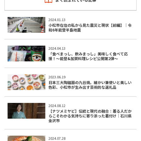
2024.01.13
小松市在住の私から見た震災と現状【前編】｜令
和6年能登半島地震
2024.04.13
「食べまっし、飲みまっし」美味しく食べて応
援！〜能登&加賀料理レシピ公開第2弾〜
2023.06.19
日本三大陶磁器の九谷焼。細かい筆使いと美しい
色彩、小松市が生み出す芸術的な返礼品
2024.08.12
【ナツメミヤビ】伝統と現代の融合：着る人だか
らこそわかる気持ちに寄り添った着付け｜石川県
金沢市
2024.07.28