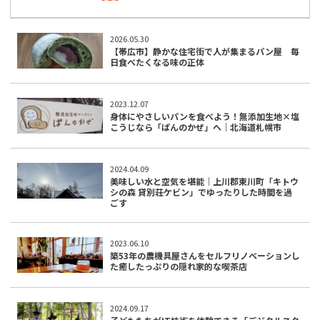
2026.05.30
【帯広市】静かな住宅街で人が集まるパン屋 毎
日食べたくなる味の正体
2023.12.07
身体にやさしいパンを食べよう！無添加生地×塩
こうじなら「ぱんのかぜ」へ｜北海道札幌市
2024.04.09
美味しい水と空気を堪能｜上川郡東川町「キトウ
シの森 貸別荘ケビン」でゆったりした時間を過
ごす
2023.06.10
築53年の農機具屋さんをセルフリノベーションし
た癒したっぷりの隠れ家的な喫茶店
2024.09.17