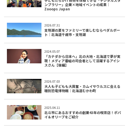
子どもたちがIT技術を体験できる「デジタルスタ
ンプラリー」企業×地域イベントの成果｜
Zooops Japan
2026.07.31
支笏湖の夏をファミリーで楽しむならペダルボー
ト｜北海道千歳市・支笏湖
2024.05.07
「カナダから日本へ」北の大地・北海道で夢が実
現！メディア番組の司会者として活躍するアイシ
スさん【後編】
2026.07.03
大人も子どもも大興奮・カムイサウルスに会える
穂別恐竜博物館｜北海道むかわ町
2025.04.11
北斗市にあるおすすめの創業43年の喫茶店！ポパ
イ＆オリーブをご紹介