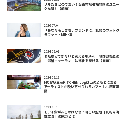
サルたちとのであい！函館市熱帯植物園のユニー
クな魅力【前編】
2026.07.04
「あなたらしさを、ブランドに」札幌のフォトグ
ラファー・MIKKU
2024.08.07
また戻ってきたいと思える場所へ｜地域密着型の
『湯屋・サーモン』は進化を続ける【前編】
2024.08.18
MOIWA三荘KITCHEN Logは山のふもとにある
アーティストが吸い寄せられるカフェ｜札幌市南
区
2023.10.23
モアイ像があるのはなぜ？明るい聖地【真駒内滝
野霊園】の魅力とは