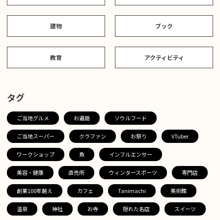
建物
ブック
教育
アクティビティ
タグ
ご当地グルメ
お遍路
ソウルフード
ご当地スーパー
クラファン
お祭り
VTuber
ワークショップ
魚
インフルエンサー
美容・健康
直売所
ウィンタースポーツ
専門店
創業100年越え
カフェ
Tanimachi
美術館
温泉
神社
お寺
隠れた名店
スイーツ