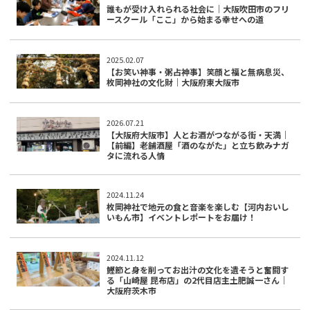
誰もが受け入れられる社会に｜大阪吹田市のフリ
ースクール「ここ」から始まる幸せへの道
2025.02.07
【お笑い神事・粥占神事】笑顔と福と無病息災、
枚岡神社の文化財｜大阪府東大阪市
2026.07.21
【大阪府大阪市】人とお酒がつながる街・天満｜
【前編】老舗酒屋「酒のながた」と立ち飲みナガ
タに流れる人情
2024.11.24
枚岡神社で地元の食と音楽を楽しむ【河内おいし
いもん市】イベントレポートをお届け！
2024.11.12
鰹節と身を削ってお出汁の文化を遺そうと奮闘す
る「山崎屋 昆布店」の2代目店主土肥誠一さん｜
大阪府茨木市