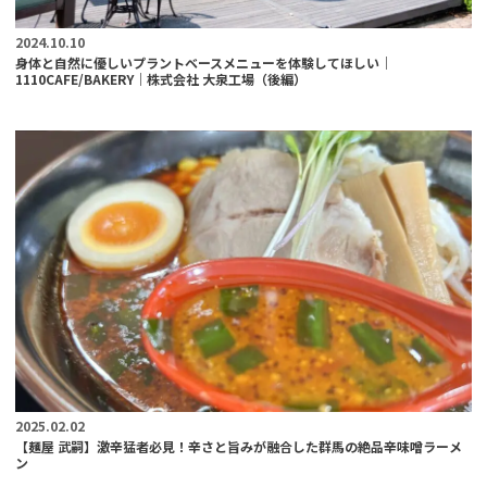
2024.10.10
身体と自然に優しいプラントベースメニューを体験してほしい｜
1110CAFE/BAKERY｜株式会社 大泉工場（後編）
2025.02.02
【麺屋 武嗣】激辛猛者必見！辛さと旨みが融合した群馬の絶品辛味噌ラーメ
ン