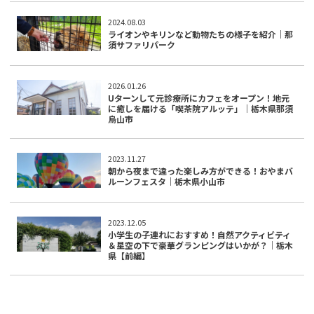
2024.08.03
ライオンやキリンなど動物たちの様子を紹介｜那
須サファリパーク
2026.01.26
Uターンして元診療所にカフェをオープン！地元
に癒しを届ける「喫茶院アルッテ」｜栃木県那須
烏山市
2023.11.27
朝から夜まで違った楽しみ方ができる！おやまバ
ルーンフェスタ｜栃木県小山市
2023.12.05
小学生の子連れにおすすめ！自然アクティビティ
＆星空の下で豪華グランピングはいかが？｜栃木
県【前編】