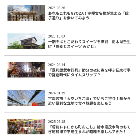
2023.08.26
あれもこれもGYOZA！宇都宮名物が集まる「餃
子通り」を歩いてみよう
2023.10.03
十割そばとこだわりスイーツを堪能｜栃木県壬生
町「蕎麦とスイーツ みかど」
2024.04.14
「足利鎧武者行列」節分の夜に春を呼ぶ伝統行事
で鎌倉時代にタイムスリップ？
2024.01.29
宇都宮市「大空いちご園」でいちご狩り！駅から
近い便利な立地で食べ放題を楽しもう
2025.08.18
「昭和レトロから町おこし」栃木県茂木町のもて
ぎ昭和館で平成生まれが昭和を楽しんできた！