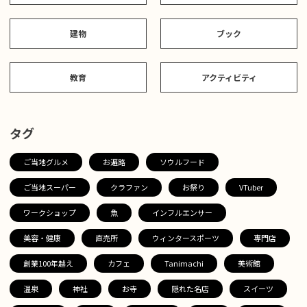
建物
ブック
教育
アクティビティ
タグ
ご当地グルメ
お遍路
ソウルフード
ご当地スーパー
クラファン
お祭り
VTuber
ワークショップ
魚
インフルエンサー
美容・健康
直売所
ウィンタースポーツ
専門店
創業100年越え
カフェ
Tanimachi
美術館
温泉
神社
お寺
隠れた名店
スイーツ