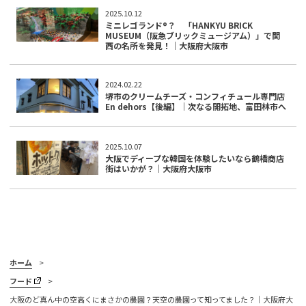
2025.10.12
ミニレゴランド®︎？ 「HANKYU BRICK
MUSEUM（阪急ブリックミュージアム）」で関
西の名所を発見！｜大阪府大阪市
2024.02.22
堺市のクリームチーズ・コンフィチュール専門店
En dehors【後編】｜次なる開拓地、富田林市へ
2025.10.07
大阪でディープな韓国を体験したいなら鶴橋商店
街はいかが？｜大阪府大阪市
ホーム
フード
大阪のど真ん中の空高くにまさかの農園？天空の農園って知ってました？｜大阪府大