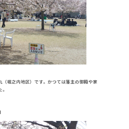
丸（堀之内地区）です。かつては藩主の御殿や家
た。
」