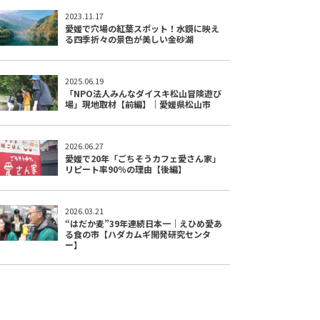
2023.11.17
愛媛で穴場の紅葉スポット！水鏡に映え
る四季折々の景色が美しい金砂湖
2025.06.19
「NPO法人みんなダイスキ松山冒険遊び
場」現地取材【前編】｜愛媛県松山市
2026.06.27
愛媛で20年「ごちそうカフェ愛さん家」
リピート率90％の理由【後編】
2026.03.21
“はだか麦”39年連続日本一｜えひめ愛あ
る食の市【ハダカムギ開発研究センタ
ー】