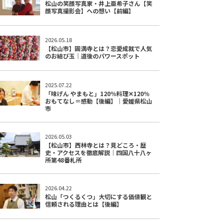
松山の笑顔写真家・井上亜希子さん【笑
顔写真撮影会】への想い【前編】
2026.05.18
【松山市】圓満寺とは？恋愛成就で人気
のお結び玉｜道後のパワースポット
2025.07.22
「味げん やまもと」120％料理✕120％
おもてなし＝感動【後編】｜愛媛県松山
市
2026.05.03
【松山市】西林寺とは？見どころ・歴
史・アクセスを徹底解説｜四国八十八ヶ
所第48番札所
2026.04.22
松山「つくるくつ」大切にする価値観と
信頼される理由とは【後編】