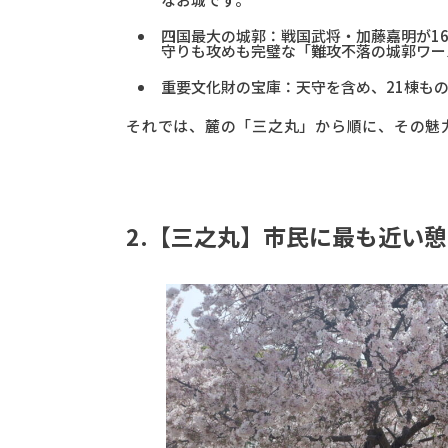
四国最大の城郭：戦国武将・加藤嘉明が16
守りも攻めも完璧な「難攻不落の城郭ワー
重要文化財の宝庫：天守を含め、21棟も
それでは、麓の「三之丸」から順に、その魅
2.【三之丸】市民に最も近い