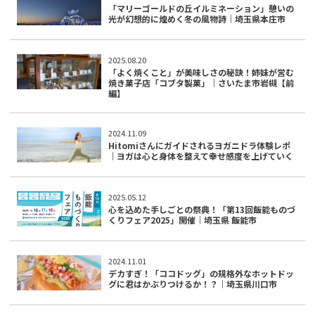
「マリーゴールドの丘イルミネーション」憩いの
光が幻想的に煌めく冬の風物詩｜埼玉県本庄市
2025.08.20
「よく焼くこと」が美味しさの秘訣！姉妹が営む
焼き菓子店「コブタ製菓」｜さいたま市岩槻【前
編】
2024.11.09
Hitomiさんにガイドされるヨガニドラ体験レポ
｜ヨガは心と身体を整えて幸せ感度を上げていく
2025.05.12
心を込めた手しごとの祭典！「第13回飯能ものづ
くりフェア2025」開催｜埼玉県 飯能市
2024.11.01
デカすぎ！「ココドッグ」の規格外なホットドッ
グに君はかぶりつけるか！？｜埼玉県川口市