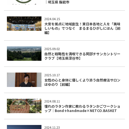
｜埼玉県 飯能市
2024.04.15
大宮を拠点に地域創生！東日本各地と人を「美味
しいもの」でつなぐ まるまるひがしにほん【前
編】
2025.09.02
自然と戦略性を満喫できる岡部チサンカントリー
クラブ【埼玉県深谷市】
2025.10.17
女性の心と身体に優しくより添う自然療法サロン
ほゆのり【前編】
2024.08.11
憧れのラタン作家に教わるラタンかごワークショ
ップ｜Bond
handmade×NETCO.BASKET
2024.11.23