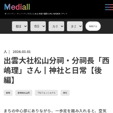
オンリーワン・ナンバーワンがそこにある 応援の循環を作る 地域創生メディア
検索する
人 |
2026.03.01
出雲大社松山分祠・分祠長「西
嶋理」さん┃神社と日常【後
編】
愛媛
愛媛県松山市
プロフェッショナル
神社
まちの中心部にありながら、一歩足を踏み入れると、空気