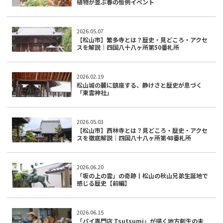
植物が並ぶ春の恒例イベント
2026.05.07
【松山市】繁多寺とは？歴史・見どころ・アクセ
スを解説｜四国八十八ヶ所第50番札所
2026.02.19
松山城の麓に鎮座する、静けさと歴史が息づく
「東雲神社」
2026.05.03
【松山市】西林寺とは？見どころ・歴史・アクセ
スを徹底解説｜四国八十八ヶ所第48番札所
2026.06.20
「坂の上の雲」の奇跡丨松山の秋山兄弟生誕地で
感じる歴史【前編】
2026.06.15
「パイ専門店 Tsutsumi」が描く地方創生の未