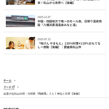
来！松山から世界へ【後編】
2025.12.07
中国・四国地方で唯一のモール泉。日帰り温泉施
設「八幡浜黒湯温泉みなと湯」
2025.07.22
「味げん やまもと」120％料理✕120％おもてな
し＝感動【後編】｜愛媛県松山市
ホーム
フード
出雲大社松山分祠・分祠長「西嶋理」さん┃神社と日常【後編】