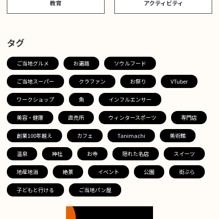
教育
アクティビティ
タグ
ご当地グルメ
お遍路
ソウルフード
ご当地スーパー
クラファン
お祭り
VTuber
ワークショップ
魚
インフルエンサー
美容・健康
直売所
ウィンタースポーツ
専門店
創業100年越え
カフェ
Tanimachi
美術館
温泉
神社
お寺
隠れた名店
スイーツ
地産地消
絶景
イベント
公園
街ぶら
子どもと行ける
ご当地パン屋