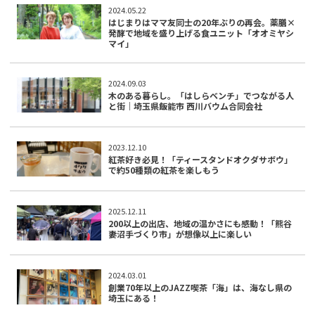
2024.05.22
はじまりはママ友同士の20年ぶりの再会。薬膳×
発酵で地域を盛り上げる食ユニット「オオミヤシ
マイ」
2024.09.03
木のある暮らし。「はしらベンチ」でつながる人
と街｜埼玉県飯能市 西川バウム合同会社
2023.12.10
紅茶好き必見！「ティースタンドオクダサボウ」
で約50種類の紅茶を楽しもう
2025.12.11
200以上の出店、地域の温かさにも感動！「熊谷
妻沼手づくり市」が想像以上に楽しい
2024.03.01
創業70年以上のJAZZ喫茶「海」は、海なし県の
埼玉にある！