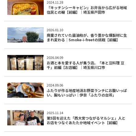
2024.11.28
『キッチンシーキャビン』お弁当から広がる地域
住民との輪【前編】｜埼玉県戸田市
2026.01.10
廃棄されていた醤油粕が、香り豊かな燻製材に生
まれ変わる｜Smoke-i-freetの挑戦【前編】
2026.04.09
お酒と本を愛する人が集う店。「本と豆料理 豆
千」前編【お店編】｜埼玉県川口市
2024.09.06
ふたりが作る地産地消お野菜ランチにお腹いっぱ
い、胸もいっぱい｜伊奈「ふたりの台所」
2025.11.14
第5回を迎えた「西大宮つながるマルシェ」人と
お店をつなぐあたたか地域イベント【前編】