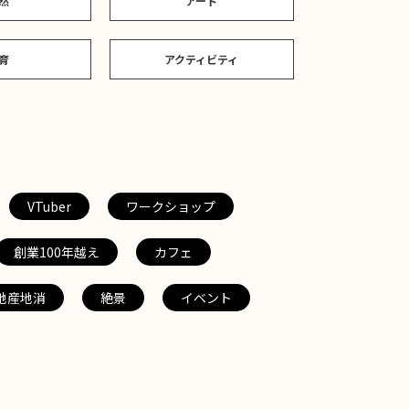
然
アート
育
アクティビティ
VTuber
ワークショップ
創業100年越え
カフェ
地産地消
絶景
イベント