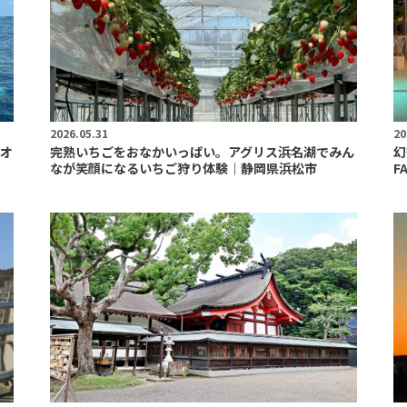
2026.05.31
20
オ
完熟いちごをおなかいっぱい。アグリス浜名湖でみん
幻
なが笑顔になるいちご狩り体験｜静岡県浜松市
F