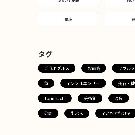
ふるさと納税
もの
聖地
タグ
ご当地グルメ
お遍路
ソウルフ
魚
インフルエンサー
美容・健
Tanimachi
美術館
温泉
公園
街ぶら
子どもと行ける