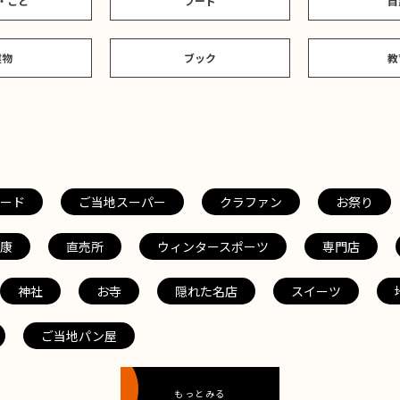
・こと
フード
自
建物
ブック
教
ード
ご当地スーパー
クラファン
お祭り
康
直売所
ウィンタースポーツ
専門店
神社
お寺
隠れた名店
スイーツ
ご当地パン屋
もっとみる