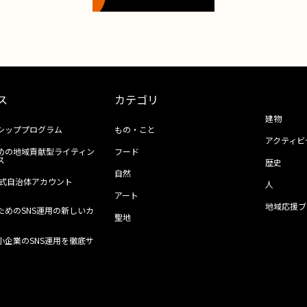
ス
カテゴリ
建物
シッププログラム
もの・こと
アクティビ
めの地域貢献型ライティン
フード
ス
歴史
自然
ll公式自治体アカウント
人
アート
地域応援ブ
ためのSNS運用の新しいカ
聖地
小企業のSNS運用を徹底サ