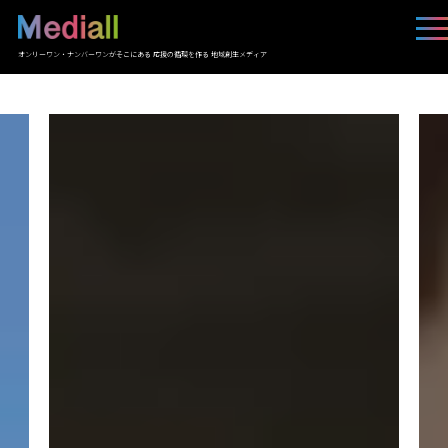
オンリーワン・ナンバーワンがそこにある 応援の循環を作る 地域創生メディア