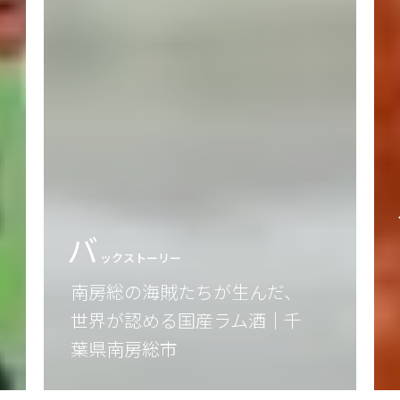
食
Local Food
一軒家イタリアン Snow
goose（スノー グース）、19
年かけて育てた家族の味 ｜中
村橋駅