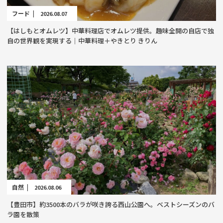
フード |
2026.08.07
【はしもとオムレツ】中華料理店でオムレツ提供。趣味全開の自店で独
自の世界観を実現する｜中華料理＋やきとり きりん
自然 |
2026.08.06
【豊田市】約3500本のバラが咲き誇る西山公園へ。ベストシーズンのバ
ラ園を散策