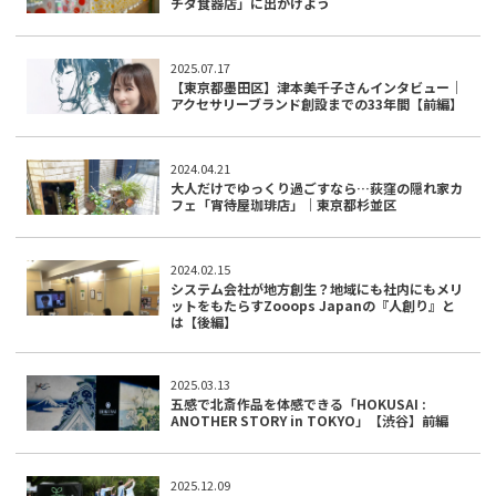
チダ食器店」に出かけよう
2025.07.17
【東京都墨田区】津本美千子さんインタビュー｜
アクセサリーブランド創設までの33年間【前編】
2024.04.21
大人だけでゆっくり過ごすなら…荻窪の隠れ家カ
フェ「宵待屋珈琲店」｜東京都杉並区
2024.02.15
システム会社が地方創生？地域にも社内にもメリ
ットをもたらすZooops Japanの『人創り』と
は【後編】
2025.03.13
五感で北斎作品を体感できる「HOKUSAI :
ANOTHER STORY in TOKYO」【渋谷】前編
2025.12.09