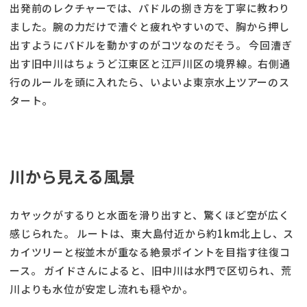
出発前のレクチャーでは、パドルの捌き方を丁寧に教わり
ました。腕の力だけで漕ぐと疲れやすいので、胸から押し
出すようにパドルを動かすのがコツなのだそう。 今回漕ぎ
出す旧中川はちょうど江東区と江戸川区の境界線。右側通
行のルールを頭に入れたら、いよいよ東京水上ツアーのス
タート。
川から見える風景
カヤックがするりと水面を滑り出すと、驚くほど空が広く
感じられた。 ルートは、東大島付近から約1km北上し、ス
カイツリーと桜並木が重なる絶景ポイントを目指す往復コ
ース。 ガイドさんによると、旧中川は水門で区切られ、荒
川よりも水位が安定し流れも穏やか。