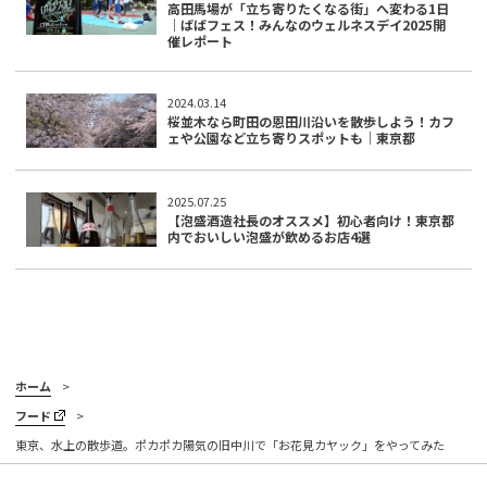
高田馬場が「立ち寄りたくなる街」へ変わる1日
｜ばばフェス！みんなのウェルネスデイ2025開
催レポート
2024.03.14
桜並木なら町田の恩田川沿いを散歩しよう！カフ
ェや公園など立ち寄りスポットも｜東京都
2025.07.25
【泡盛酒造社長のオススメ】初心者向け！東京都
内でおいしい泡盛が飲めるお店4選
ホーム
フード
東京、水上の散歩道。ポカポカ陽気の旧中川で「お花見カヤック」をやってみた