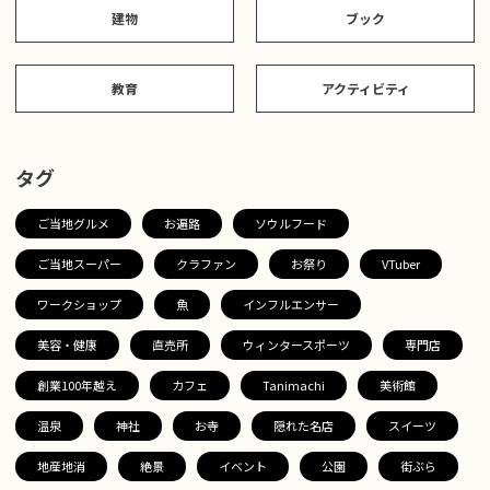
建物
ブック
教育
アクティビティ
タグ
ご当地グルメ
お遍路
ソウルフード
ご当地スーパー
クラファン
お祭り
VTuber
ワークショップ
魚
インフルエンサー
美容・健康
直売所
ウィンタースポーツ
専門店
創業100年越え
カフェ
Tanimachi
美術館
温泉
神社
お寺
隠れた名店
スイーツ
地産地消
絶景
イベント
公園
街ぶら