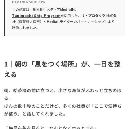
PARTNERSHIP / PR
この記事は、地方創生メディア
Mediall
の
Tanimachi Ship Program
を活用した、
リ・プロダクツ 株式会
社
（滋賀県大津市）と
Mediallライター
のパートナーシップにより
制作されました。
1｜朝の「息をつく場所」が、一日を整
える
朝、給茶機の前に立つと、小さな湯気がふわっと立ちのぼ
る。
ほんの数十秒のことだけど、多くの社員が「ここで気持ち
が整う」と話してくれました。
「梅昆布茶を見ると、なんとなくホッとする」