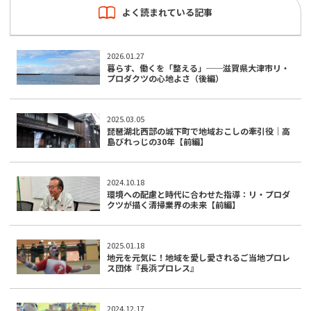
よく読まれている記事
2026.01.27
暮らす、働くを「整える」──滋賀県大津市リ・
プロダクツの心地よさ（後編）
2025.03.05
琵琶湖北西部の城下町で地域おこしの牽引役｜高
島びれっじの30年【前編】
2024.10.18
環境への配慮と時代に合わせた指導：リ・プロダ
クツが描く清掃業界の未来【前編】
2025.01.18
地元を元気に！地域を愛し愛されるご当地プロレ
ス団体『長浜プロレス』
2024.12.17