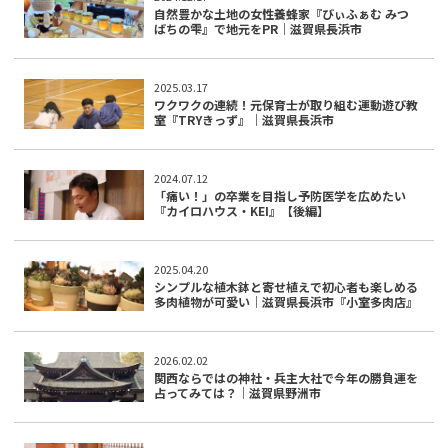
自然豊かな土地の女性養蜂家『びぃふぁむ みつ
ばちの雫』で地元をPR｜滋賀県長浜市
2025.03.17
ワクワクの連続！元保育士が取り組む運動遊び教
室『TRYきっず』｜滋賀県長浜市
2024.07.12
「痛い！」の卒業を目指し予防医学を広めたい
『カイロハウス・KEI』【後編】
2025.04.20
シンプルな植木鉢と寄せ植えで初心者も楽しめる
多肉植物が可愛い｜滋賀県長浜市『小室多肉店』
2026.02.02
関西ならではの神社・兵主大社で今年の勝負運を
占ってみては？｜滋賀県野洲市