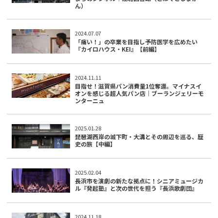
ん）
2024.07.07
「痛い！」の卒業を目指し予防医学を広めたい
『カイロハウス・KEI』【前編】
2024.11.11
目指せ！滋賀県パン消費量1位奪還。マイナスイ
オンを感じる超人気パン店｜ブーランジェリーモ
ンターニュ
2025.01.28
琵琶湖西岸の城下町・大溝とその周辺を巡る、歴
史の旅【中編】
2025.02.04
長浜市を演劇の新たな拠点に！シニアミュージカ
ル『発起塾』と次の世代を担う『長浜歌劇団』
2024.11.18