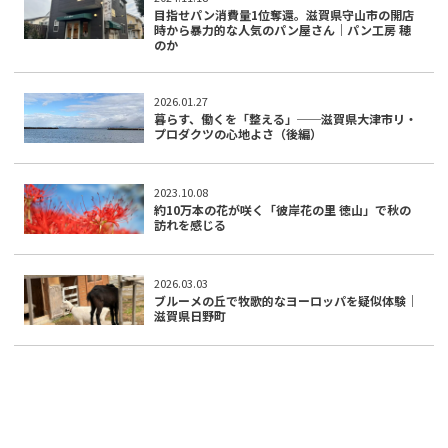
目指せパン消費量1位奪還。滋賀県守山市の開店
時から暴力的な人気のパン屋さん｜パン工房 穂
のか
2026.01.27
暮らす、働くを「整える」──滋賀県大津市リ・
プロダクツの心地よさ（後編）
2023.10.08
約10万本の花が咲く「彼岸花の里 徳山」で秋の
訪れを感じる
2026.03.03
ブルーメの丘で牧歌的なヨーロッパを疑似体験｜
滋賀県日野町