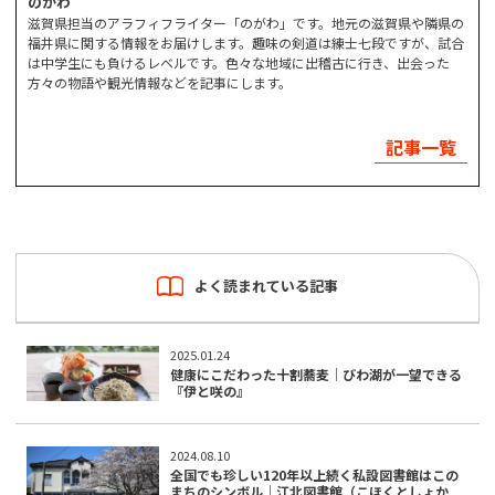
のがわ
滋賀県担当のアラフィフライター「のがわ」です。地元の滋賀県や隣県の
福井県に関する情報をお届けします。趣味の剣道は練士七段ですが、試合
は中学生にも負けるレベルです。色々な地域に出稽古に行き、出会った
方々の物語や観光情報などを記事にします。
記事一覧
よく読まれている記事
2025.01.24
健康にこだわった十割蕎麦｜びわ湖が一望できる
『伊と咲の』
2024.08.10
全国でも珍しい120年以上続く私設図書館はこの
まちのシンボル｜江北図書館（こほくとしょか