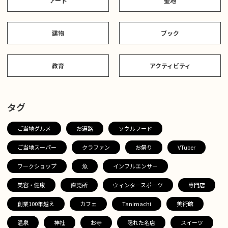
アート
聖地
建物
ブック
教育
アクティビティ
タグ
ご当地グルメ
お遍路
ソウルフード
ご当地スーパー
クラファン
お祭り
VTuber
ワークショップ
魚
インフルエンサー
美容・健康
直売所
ウィンタースポーツ
専門店
創業100年越え
カフェ
Tanimachi
美術館
温泉
神社
お寺
隠れた名店
スイーツ