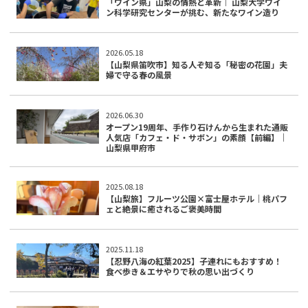
「ワイン県」山梨の情熱と革新｜ 山梨大学ワイ
ン科学研究センターが挑む、新たなワイン造り
2026.05.18
【山梨県笛吹市】知る人ぞ知る「秘密の花園」夫
婦で守る春の風景
2026.06.30
オープン19周年、手作り石けんから生まれた通販
人気店「カフェ・ド・サボン」の素顔【前編】｜
山梨県甲府市
2025.08.18
【山梨旅】フルーツ公園×富士屋ホテル｜桃パフ
ェと絶景に癒されるご褒美時間
2025.11.18
【忍野八海の紅葉2025】子連れにもおすすめ！
食べ歩き＆エサやりで秋の思い出づくり