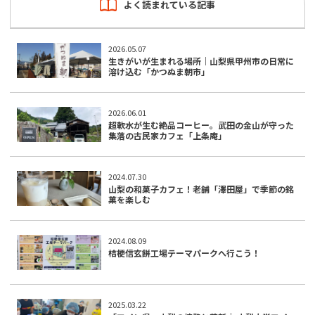
よく読まれている記事
2026.05.07
生きがいが生まれる場所｜山梨県甲州市の日常に
溶け込む「かつぬま朝市」
2026.06.01
超軟水が生む絶品コーヒー。武田の金山が守った
集落の古民家カフェ「上条庵」
2024.07.30
山梨の和菓子カフェ！老舗「澤田屋」で季節の銘
菓を楽しむ
2024.08.09
桔梗信玄餅工場テーマパークへ行こう！
2025.03.22