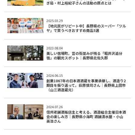
ぎ局・村上裕紀子さんの活動の原点とは
2025.03.29
【地元民がリピート中】長野県のスーパー「ツル
ヤ」で買うべきおすすめ商品5選
2023.08.04
美しい宿場町。昔の街並みが残る「軽井沢追分
宿」の観光スポット｜長野県北佐久郡
2024.06.15
創業1867年の日本酒酒蔵を事業承継し、酒造り2
期目を振り返って。荻原慎司さん｜長野県上田市
（山三酒造蔵元）
2024.07.26
信州老舗酒販店主と考える、酒造組合主催日本酒
会の楽しみ方｜長野県小海町 酒舗清水屋・小山
英浩さん