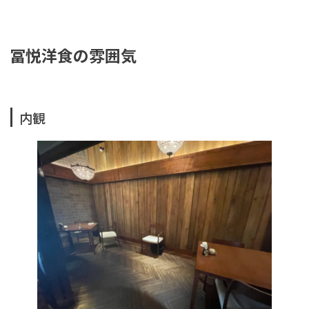
冨悦洋食の雰囲気
内観