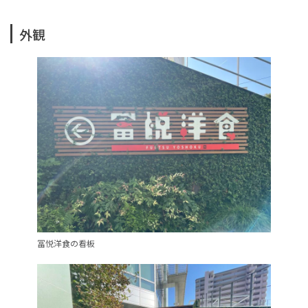
外観
冨悦洋食の看板