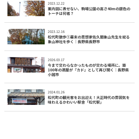
2023.12.22
案内図に表せない、駒場公園の高さ40mの銀色の
トーチは何者？
2023.12.16
松代町散歩①幕末の思想家佐久間象山先生を祀る
象山神社を歩く｜長野県長野市
2026.03.17
今まで交わらなかったものが交わる場所に。築
100年の酒屋が『カド』として再び開く｜長野県
小諸市
2024.01.26
松代町の観光客をお出迎え！大正時代の雰囲気を
味わえるかわいい駅舎「松代駅」