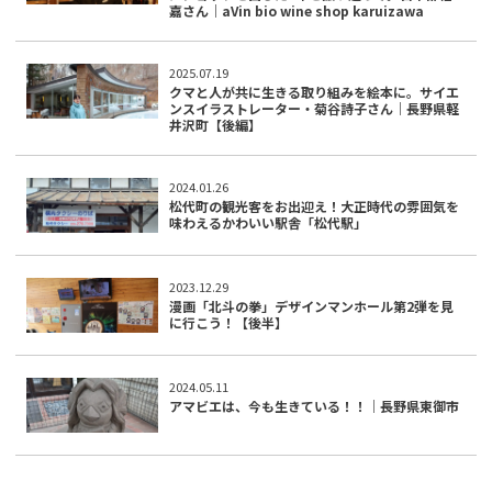
嘉さん｜aVin bio wine shop karuizawa
2025.07.19
クマと人が共に生きる取り組みを絵本に。サイエ
ンスイラストレーター・菊谷詩子さん｜長野県軽
井沢町【後編】
2024.01.26
松代町の観光客をお出迎え！大正時代の雰囲気を
味わえるかわいい駅舎「松代駅」
2023.12.29
漫画「北斗の拳」デザインマンホール第2弾を見
に行こう！【後半】
2024.05.11
アマビエは、今も生きている！！｜長野県東御市