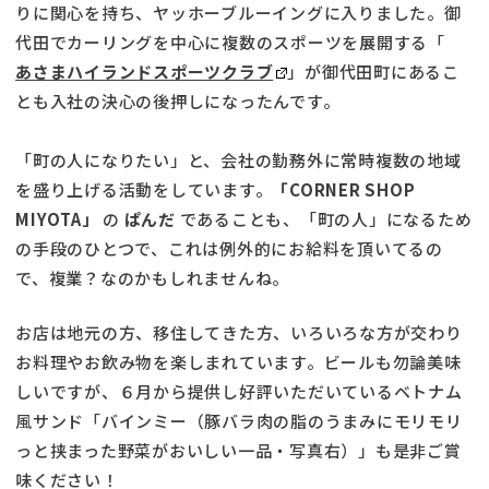
りに関心を持ち、ヤッホーブルーイングに入りました。御
代田でカーリングを中心に複数のスポーツを展開する「
あさまハイランドスポーツクラブ
」が御代田町にあるこ
とも入社の決心の後押しになったんです。
「町の人になりたい」と、会社の勤務外に常時複数の地域
を盛り上げる活動をしています。
「CORNER SHOP
MIYOTA」
の
ぱんだ
であることも、「町の人」になるため
の手段のひとつで、これは例外的にお給料を頂いてるの
で、複業？なのかもしれませんね。
お店は地元の方、移住してきた方、いろいろな方が交わり
お料理やお飲み物を楽しまれています。ビールも勿論美味
しいですが、６月から提供し好評いただいているベトナム
風サンド「バインミー（豚バラ肉の脂のうまみにモリモリ
っと挟まった野菜がおいしい一品・写真右）」も是非ご賞
味ください！