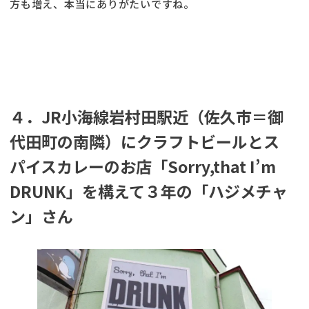
方も増え、本当にありがたいですね。
４．JR小海線岩村田駅近（佐久市＝御
代田町の南隣）に
クラフトビールとス
パイスカレーのお店「Sorry,that I’m
DRUNK」
を構えて３年の「
ハジメチャ
ン
」さん