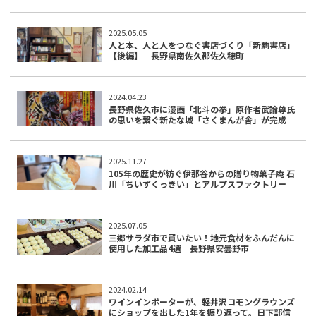
2025.05.05
人と本、人と人をつなぐ書店づくり「新駒書店」
【後編】｜長野県南佐久郡佐久穂町
2024.04.23
長野県佐久市に漫画「北斗の拳」原作者武論尊氏
の思いを繋ぐ新たな城「さくまんが舎」が完成
2025.11.27
105年の歴史が紡ぐ伊那谷からの贈り物――菓子庵 石
川「ちいずくっきい」とアルプスファクトリー
2025.07.05
三郷サラダ市で買いたい！地元食材をふんだんに
使用した加工品4選｜長野県安曇野市
2024.02.14
ワインインポーターが、軽井沢コモングラウンズ
にショップを出した1年を振り返って。日下部信