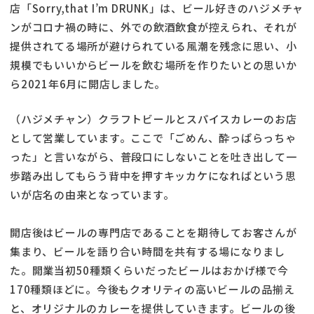
店「Sorry,that I’m DRUNK」は、ビール好きのハジメチャ
ンがコロナ禍の時に、外での飲酒飲食が控えられ、それが
提供されてる場所が避けられている風潮を残念に思い、小
規模でもいいからビールを飲む場所を作りたいとの思いか
ら2021年6月に開店しました。
（ハジメチャン）クラフトビールとスパイスカレーのお店
として営業しています。ここで「ごめん、酔っぱらっちゃ
った」と言いながら、普段口にしないことを吐き出して一
歩踏み出してもらう背中を押すキッカケになればという思
いが店名の由来となっています。
開店後はビールの専門店であることを期待してお客さんが
集まり、ビールを語り合い時間を共有する場になりまし
た。開業当初50種類くらいだったビールはおかげ様で今
170種類ほどに。今後もクオリティの高いビールの品揃え
と、オリジナルのカレーを提供していきます。ビールの後