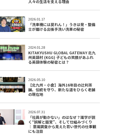
人々の生活を支える理由
2026.01.17
「洗車機には戻れん！」うきは発・整備
士が届ける出張手洗い洗車の秘密
2024.01.28
KITAKYUSHU GLOBAL GATEWAY 北九
州英語村 (KGG) 子どもの笑顔があふれ
る英語体験の秘密とは？
2026.05.10
【北九州・小倉】海外16年目の辻利茶
舗。伝統を守り、新たな道をひらく老舗
の現在地
2026.07.31
「社員が動かない」のはなぜ？識学が説
く“誤解と錯覚”、そして仕組みづくり
｜ 意識調査から見えた若い世代の仕事観
にも注目