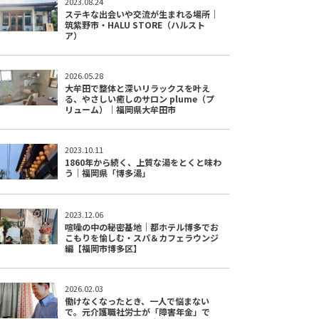
2023.08.24
ステキな出会いや交流が生まれる場所｜
筑紫野市・HALU STORE（ハルスト
ア）
2026.05.28
大牟田で整体と深いリラックスを叶え
る、やさしい癒しのサロン plume（プ
リューム）｜福岡県大牟田市
2023.10.11
1860年から続く、上質な湯をとくと味わ
う｜福岡県「博多湯」
2023.12.06
喧噪の中の秘密基地｜都ホテル博多でお
こもりを愉しむ・スパ＆カフェラウンジ
編【福岡市博多区】
2026.02.03
働けなくなったとき、一人で悩まない
で。元介護職社労士が「障害年金」で