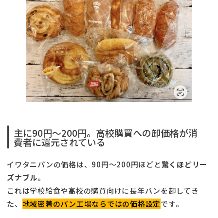
主に90円〜200円。高校購買への卸価格が消
費者に還元されている
イワタニパンの価格は、90円〜200円ほどと
驚くほどリー
ズナブル
。
これは学校給食や高校の購買向けに長年パンを卸してき
た、
地域密着のパン工場ならではの価格設定
です。