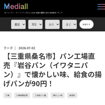
オンリーワン・ナンバーワンがそこにある 応援の循環を作る 地域創生メディア
検索する
フード |
2026.07.02
【三重県桑名市】パン工場直
売『岩谷パン（イワタニパ
ン）』で懐かしい味、給食の揚
げパンが90円！
三重
三重県桑名市
ご当地パン屋
懐かしい味
直売所