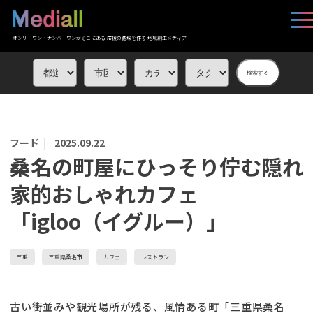
オンリーワン・ナンバーワンがそこにある 応援の循環を作る 地域創生メディア
検索する
フード |
2025.09.22
桑名の町屋にひっそり佇む隠れ
家的おしゃれカフェ
「igloo（イグルー）」
三重
三重県桑名市
カフェ
レストラン
古い街並みや観光場所が残る、風情ある町「三重県桑名