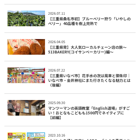
2026.07.11
【三重県桑名市初】ブルーベリー狩り「いやしの
ベリー」40品種を樹上完熟で
2026.04.05
【三重県発】大人気ローカルチェーン店の旅～
513BAKERY(コイサンベーカリー)編～
2026.07.22
【三重県いなべ市】花手水の次は風車と御朱印｜
いなべ市・金井神社にまた行きたくなる魅力とは
〈後編〉
2025.09.30
マンツーマンの英語教室「English道場」がすご
い！おとなもこどもも1500円でネイティブに
【前編】
2023.10.16