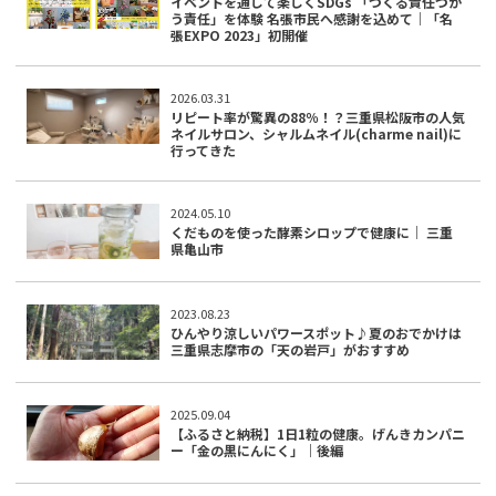
イベントを通して楽しくSDGs 「つくる責任つか
う責任」を体験 名張市民へ感謝を込めて｜「名
張EXPO 2023」初開催
2026.03.31
リピート率が驚異の88％！？三重県松阪市の人気
ネイルサロン、シャルムネイル(charme nail)に
行ってきた
2024.05.10
くだものを使った酵素シロップで健康に｜ 三重
県亀山市
2023.08.23
ひんやり涼しいパワースポット♪夏のおでかけは
三重県志摩市の「天の岩戸」がおすすめ
2025.09.04
【ふるさと納税】1日1粒の健康。げんきカンパニ
ー「金の黒にんにく」｜後編