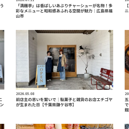
う
「満麺亭」は香ばしいあぶりチャーシューが名物！多
【
彩なメニューと昭和感あふれる空間が魅力｜広島県福
ニ
山市
2026.05.08
20
二
前店主の思いを繋いで｜駄菓子と雑貨のお店エチゴヤ
五
ン
が生まれた日【千葉県鎌ケ谷市】
で
館