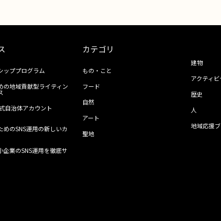
ス
カテゴリ
建物
シッププログラム
もの・こと
アクティビ
めの地域貢献型ライティン
フード
ス
歴史
自然
ll公式自治体アカウント
人
アート
地域応援ブ
ためのSNS運用の新しいカ
聖地
小企業のSNS運用を徹底サ