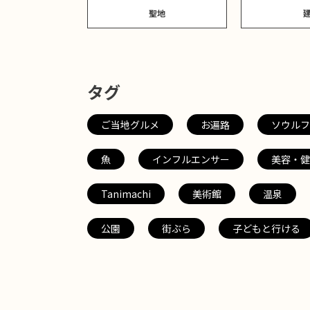
聖地
タグ
ご当地グルメ
お遍路
ソウルフ
魚
インフルエンサー
美容・健
Tanimachi
美術館
温泉
公園
街ぶら
子どもと行ける