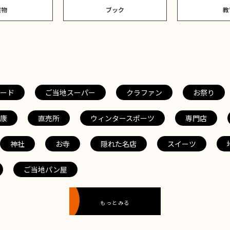
建物
ブック
教
ード
ご当地スーパー
クラファン
お祭り
康
直売所
ウィンタースポーツ
専門店
神社
お寺
隠れた名店
スイーツ
ご当地パン屋
もっとみる