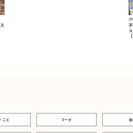
20
ス
子
｜
ョ
【
・こと
フード
自