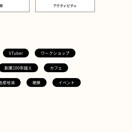
育
アクティビティ
VTuber
ワークショップ
創業100年越え
カフェ
地産地消
絶景
イベント