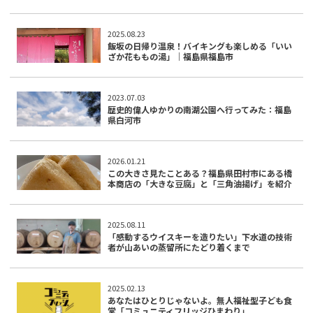
2025.08.23
飯坂の日帰り温泉！バイキングも楽しめる「いい
ざか花ももの湯」｜福島県福島市
2023.07.03
歴史的偉人ゆかりの南湖公園へ行ってみた：福島
県白河市
2026.01.21
この大きさ見たことある？福島県田村市にある橋
本商店の「大きな豆腐」と「三角油揚げ」を紹介
2025.08.11
「感動するウイスキーを造りたい」下水道の技術
者が山あいの蒸留所にたどり着くまで
2025.02.13
あなたはひとりじゃないよ。無人福祉型子ども食
堂「コミュニティフリッジひまわり」