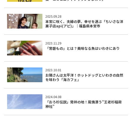
2025.09.28
本宮に咲く、夫婦の夢。幸せを運ぶ「ちいさな洋
菓子店api(アピ)」｜福島県本宮市
2023.11.29
「常磐もの」とは？美味なる魚はいわきにあり
2023.10.01
お隣さんは太平洋！ホットドッグといわきの自然
を味わう「海カフェ」
2024.04.08
「おろ杉伝説」発祥の地！風情漂う”王老杉稲荷
神社”