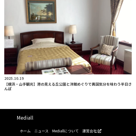
2025.10.19
【横浜・山手観光】港の見える丘公園と洋館めぐりで異国気分を味わう半日さ
んぽ
Mediall
ホーム
ニュース
Mediallについて
運営会社