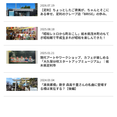
2026.07.19
【足利】ちょっとしたご褒美が、ちゃんとそこに
ある幸せ。足利のクレープ店「BRISE」の歩み。
2025.08.18
「昭和レトロから町おこし」栃木県茂木町のもて
ぎ昭和館で平成生まれが昭和を楽しんできた！
2025.01.21
現代アートやワークショップ、カフェが楽しめる
「大久保分校スタートアップミュージアム」｜栃
木県足利市
2024.03.04
「渡良瀬橋」歌手 森高千里さんの名曲に登場す
る橋は実在する？【後編】