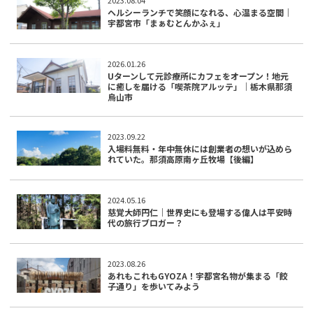
2023.08.04
ヘルシーランチで笑顔になれる、心温まる空間｜
宇都宮市「まぁむとんかふぇ」
2026.01.26
Uターンして元診療所にカフェをオープン！地元
に癒しを届ける「喫茶院アルッテ」｜栃木県那須
烏山市
2023.09.22
入場料無料・年中無休には創業者の想いが込めら
れていた。那須高原南ヶ丘牧場【後編】
2024.05.16
慈覚大師円仁｜世界史にも登場する偉人は平安時
代の旅行ブロガー？
2023.08.26
あれもこれもGYOZA！宇都宮名物が集まる「餃
子通り」を歩いてみよう