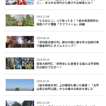
ご」。あらゆる世代から愛される秘密とは？
2023.11.08
「とちおとこ」って知ってる！？栃木県真岡市の
国産バナナ農園「ラフファーム」前編
2024.04.14
「足利鎧武者行列」節分の夜に春を呼ぶ伝統行事
で鎌倉時代にタイムスリップ？
2024.05.16
慈覚大師円仁｜世界史にも登場する偉人は平安時
代の旅行ブロガー？
2026.07.03
【栃木県栃木市】上杉謙信も驚いた絶景！「太平
山県立自然公園」からの雄大な眺めを楽しむ
2023.12.09