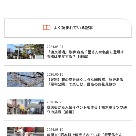
よく読まれている記事
2024.03.04
「渡良瀬橋」歌手 森高千里さんの名曲に登場す
る橋は実在する？【後編】
2026.05.15
【足利】春の空を泳ぐような開放感。歴史ある
「足利公園」で楽しむ、最高のお花見散歩
2026.07.25
商店街から人気イベントを作る！栃木市ミツワ通
りの挑戦【前編】
2024.03.10
年間100万本以上販売されている「武平作だん