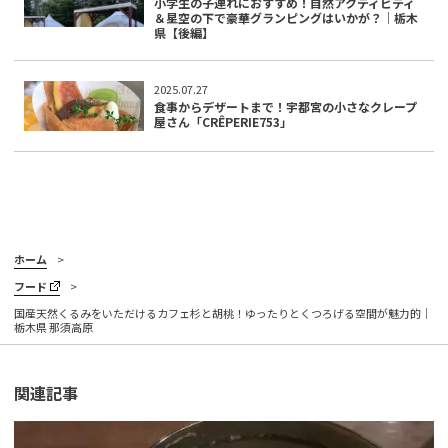
小学生の子連れにおすすめ！自然アクティビティ
＆星空の下で豪華グランピングはいかが？｜栃木
県【後編】
2025.07.27
食事からデザートまで！宇都宮の小さなクレープ
屋さん「CRÊPERIE753」
ホーム
フード
国産天然くるみをいただけるカフェ杉と胡桃！ゆったりとくつろげる空間が魅力的｜
栃木県 那須高原
関連記事