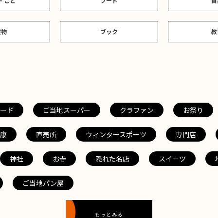
・こと
フード
自
建物
ブック
教
ード
ご当地スーパー
クラファン
お祭り
康
直売所
ウィンタースポーツ
専門店
神社
お寺
隠れた名店
スイーツ
ご当地パン屋
もっとみる