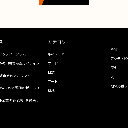
ス
カテゴリ
建物
シッププログラム
もの・こと
アクティビ
めの地域貢献型ライティン
フード
ス
歴史
自然
ll公式自治体アカウント
人
アート
地域応援ブ
ためのSNS運用の新しいカ
聖地
小企業のSNS運用を徹底サ