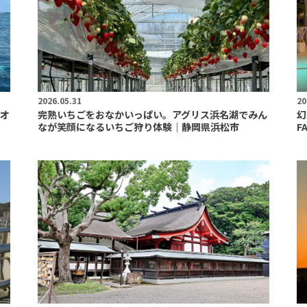
2026.05.31
20
オ
完熟いちごをおなかいっぱい。アグリス浜名湖でみん
幻
なが笑顔になるいちご狩り体験｜静岡県浜松市
F