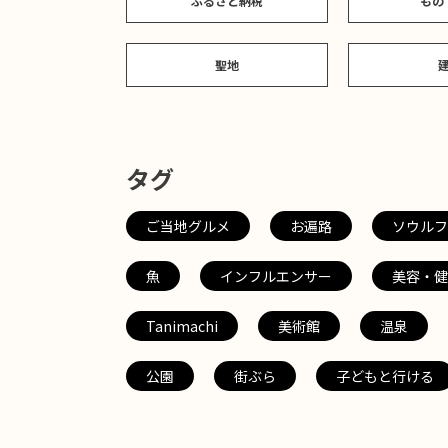
ふるさと納税
もの
聖地
タグ
ご当地グルメ
お遍路
ソウルフ
魚
インフルエンサー
美容・健
Tanimachi
美術館
温泉
公園
街ぶら
子どもと行ける