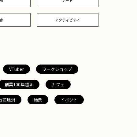
然
アート
育
アクティビティ
VTuber
ワークショップ
創業100年越え
カフェ
地産地消
絶景
イベント