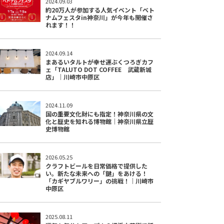
2024.09.03
約20万人が参加する人気イベント「ベト
ナムフェスタin神奈川」が今年も開催さ
れます！！
2024.09.14
まあるいタルトが幸せ運ぶくつろぎカフ
ェ「TALUTO DOT COFFEE 武蔵新城
店」｜川崎市中原区
2024.11.09
国の重要文化財にも指定！神奈川県の文
化と歴史を知れる博物館｜神奈川県立歴
史博物館
2026.05.25
クラフトビールを日常価格で提供した
い。新たな未来への「鍵」をあける！
「カギヤブルワリー」の挑戦！｜川崎市
中原区
2025.08.11