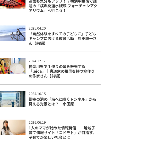
運気も気分もアップ！？横浜中華街で話
題の「横浜開運水族館 フォーチュンアク
アリウム」へ行こう！
2025.04.20
「自然体験をすべての子どもに」子ども
キャンプにおける教育活動｜原田順一さ
ん【前編】
2024.12.12
神奈川県で手作りの傘を販売する
「leica」｜書道家の祖母を持つ傘作り
の作家さん【前編】
2024.10.15
御幸の浜の「海へと続くトンネル」から
見える光景とは？｜小田原
2026.06.19
1人のママが始めた情報発信——地域子
育て情報サイト「コドモト」が目指す、
子育てが楽しい社会とは