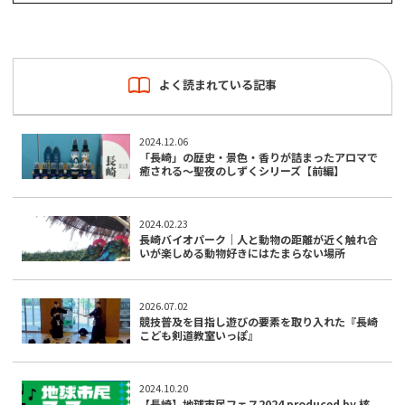
よく読まれている記事
2024.12.06
「長崎」の歴史・景色・香りが詰まったアロマで
癒される～聖夜のしずくシリーズ【前編】
2024.02.23
長崎バイオパーク｜人と動物の距離が近く触れ合
いが楽しめる動物好きにはたまらない場所
2026.07.02
競技普及を目指し遊びの要素を取り入れた『長崎
こども剣道教室いっぽ』
2024.10.20
【長崎】地球市民フェス2024 produced by 核