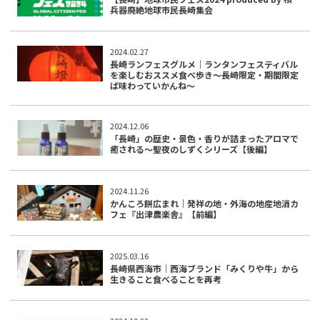
兵器廃絶地球市民長崎集会
2024.02.27
長崎ランフェスグルメ｜ランタンフェスティバル
を楽しむおススメ食べ歩き～長崎限定・期間限定
ば味わっていかんね～
2024.12.06
「長崎」の歴史・景色・香りが詰まったアロマで
癒される～聖夜のしずくシリーズ【後編】
2024.11.26
かんころ餅広まれ｜発祥の地・外海の地産地消カ
フェ『出津農楽舎』【前編】
2025.03.16
長崎県西海市｜西海ブランド「みくりや牛」から
生きること食べることを再考