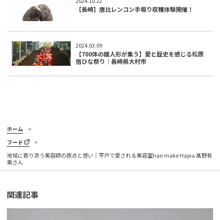
2024.10.22
【長崎】唐比レンコン手堀り収穫体験開催！
2024.03.09
【700体の雛人形が集う】愛と歴史を感じる松原
宿ひな祭り｜長崎県大村市
ホーム
フード
地域に寄り添う美容師の原点と想い｜平戸で愛される美容室hair make Hapia 髙野有
美さん
関連記事