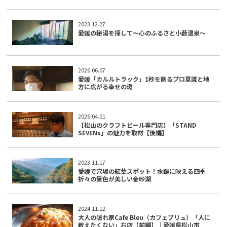
2023.12.27
愛媛の秘湯を探して～心のふるさと小薮温泉～
2026.06.07
愛媛「カルルトラック」1秒を削るプロ意識と地
方に広がる幸せの環
2026.04.01
【松山のクラフトビール専門店】「STAND
SEVENs」の魅力を取材【後編】
2023.11.17
愛媛で穴場の紅葉スポット！水鏡に映える四季
折々の景色が美しい金砂湖
2024.11.12
大人の隠れ家Cafe Bleu（カフェブリュ）「人に
教えたくない」お店【前編】｜愛媛県松山市