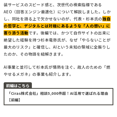
装サービスのスピード感と、次世代の検索指標である
AEO（回答エンジン最適化）について解説しました。しか
し、同社を語る上で欠かせないのが、代表・杉本氏の
独自
の哲学と、デジタルとは対極にあるような「人の想い」に
寄り添う活動
です。後編では、かつて自作サイトの出来に
絶望した経験を持つ杉本竜弥氏が、なぜ「やらないことが
最大のリスク」と確信し、AIという未知の領域に全振りし
たのか、その物語を紐解きます。
AI事業と並行して杉本氏が情熱を注ぐ、故人のための「燃
やせるメガネ」の事業も紹介します。
前編はこちら
「Ciras株式会社」相談5,000件超！AI活用で選ばれる理由
【前編】