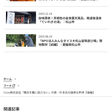
2025.12.14
自噴源泉！茶褐色の金泉露天風呂。南道後温泉
「ていれぎの湯」｜松山市
2025.06.19
「NPO法人みんなダイスキ松山冒険遊び場」現
地取材【前編】｜愛媛県松山市
ホーム
フード
Ciras株式会社「競合を敵に回さない」代表・杉本氏の誠実な矜持【後編】
関連記事