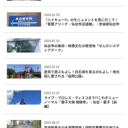
2026.01.29
『ハイキュー!!』のモニュメントを見に行こう！
「青葉アリーナ・仙台市武道館」｜宮城県仙台市
2025.07.10
仙台市の美術・映像文化の発信地「せんだいメデ
ィアテーク」
2025.07.23
遊具で遊ぶもよし！白石城を見るのもよし！地元
民に愛される「益岡公園」
2023.11.23
ライブ・プロレス・ディスコまで!?これぞニュー
ノーマル「愛子大佛 佛國寺」｜仙台・愛子【前
編】
2023.09.17
宮城県最古の木造建築物！国指定重要文化財でも