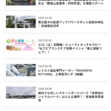
ある「勝楽山高蔵寺・阿弥陀堂」を徹底リポート
2023.10.28
東北最大の金運アップパワースポット金蛇水神社
｜宮城県岩沼市
2025.02.02
2/15（土）初開催！ビューティタッチセラピー
®&アピアランスケア体験イベント「美と健康フ
ェア」！
2024.03.06
レトルト食品専門メーカー「NISHIKIYA
KITCHEN」 工場見学レポ【後編】
2026.06.08
県内でも珍しいスケートボードパーク「多賀城セ
ントラルパーク」はどんな場所？｜宮城県多賀城
市