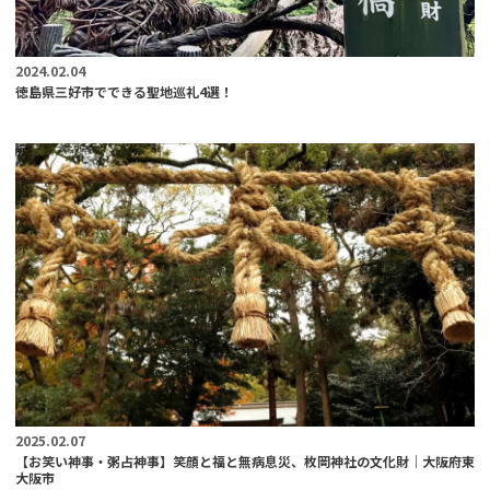
2024.02.04
徳島県三好市でできる聖地巡礼4選！
2025.02.07
【お笑い神事・粥占神事】笑顔と福と無病息災、枚岡神社の文化財｜大阪府東
大阪市