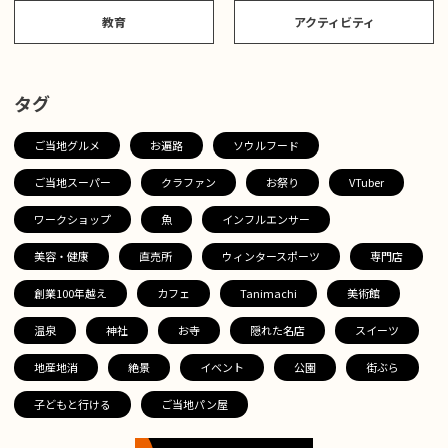
教育
アクティビティ
タグ
ご当地グルメ
お遍路
ソウルフード
ご当地スーパー
クラファン
お祭り
VTuber
ワークショップ
魚
インフルエンサー
美容・健康
直売所
ウィンタースポーツ
専門店
創業100年越え
カフェ
Tanimachi
美術館
温泉
神社
お寺
隠れた名店
スイーツ
地産地消
絶景
イベント
公園
街ぶら
子どもと行ける
ご当地パン屋