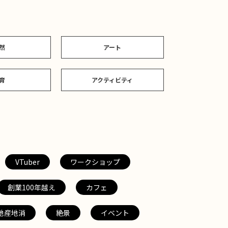
然
アート
育
アクティビティ
VTuber
ワークショップ
創業100年越え
カフェ
地産地消
絶景
イベント