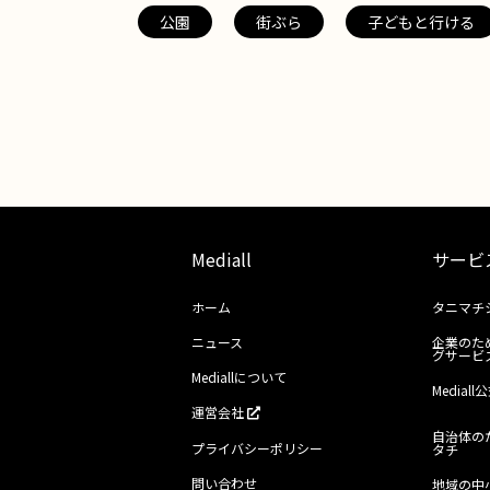
公園
街ぶら
子どもと行ける
Mediall
サービ
ホーム
タニマチ
ニュース
企業のた
グサービ
Mediallについて
Media
運営会社
自治体の
プライバシーポリシー
タチ
問い合わせ
地域の中