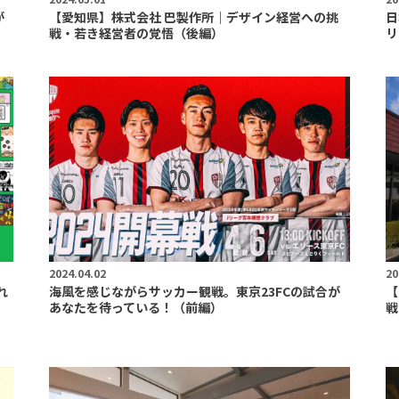
が
【愛知県】株式会社 巴製作所｜デザイン経営への挑
日
戦・若き経営者の覚悟（後編）
リ
2024.04.02
20
れ
海風を感じながらサッカー観戦。東京23FCの試合が
【
あなたを待っている！（前編）
戦