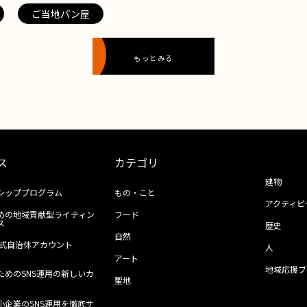
ご当地パン屋
もっとみる
ス
カテゴリ
建物
シッププログラム
もの・こと
アクティビ
めの地域貢献型ライティン
フード
ス
歴史
自然
ll公式自治体アカウント
人
アート
地域応援ブ
ためのSNS運用の新しいカ
聖地
小企業のSNS運用を徹底サ