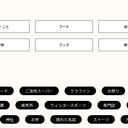
・こと
フード
自
建物
ブック
教
ード
ご当地スーパー
クラファン
お祭り
康
直売所
ウィンタースポーツ
専門店
神社
お寺
隠れた名店
スイーツ