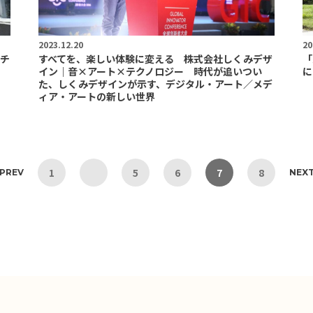
2023.12.20
20
チ
すべてを、楽しい体験に変える 株式会社しくみデザ
「
イン｜音×アート×テクノロジー 時代が追いつい
に
た、しくみデザインが示す、デジタル・アート／メデ
ィア・アートの新しい世界
1
5
6
7
8
PREV
NEX