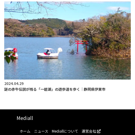
2024.04.29
謎の赤牛伝説が残る「一碧湖」の遊歩道を歩く｜静岡県伊東市
Mediall
ホーム
ニュース
Mediallについて
運営会社