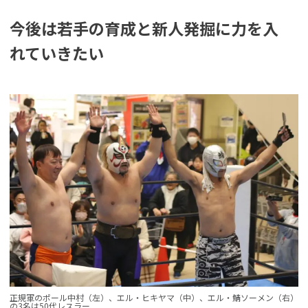
今後は若手の育成と新人発掘に力を入
れていきたい
正規軍のポール中村（左）、エル・ヒキヤマ（中）、エル・鯖ソーメン（右）
の3名は50代レスラー