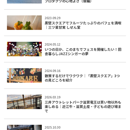
プロダクツの心地よさ（後編）
2023.09.29
黒壁スクエアでフルーツたっぷりのパフェを満喫
｜三ツ星甘実 しぜん堂
2024.05.12
いつの日か、このまちでフェスを開催したい！田
舎暮らしJAZZシンガーの夢
2024.09.16
散策するだけでワクワク｜「黒壁スクエア」3つ
の見どころを紹介
2026.03.19
三井アウトレットパーク滋賀竜王は買い物以外も
楽しめる｜近江牛・滋賀土産・子どもの遊び場ま
で
2025.10.30