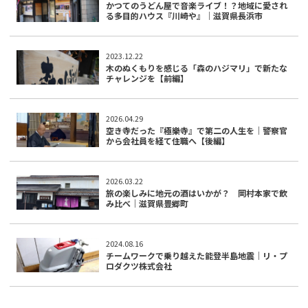
かつてのうどん屋で音楽ライブ！？地域に愛され
る多目的ハウス『川崎や』｜滋賀県長浜市
2023.12.22
木のぬくもりを感じる「森のハジマリ」で新たな
チャレンジを【前編】
2026.04.29
空き寺だった『極樂寺』で第二の人生を｜警察官
から会社員を経て住職へ【後編】
2026.03.22
旅の楽しみに地元の酒はいかが？ 岡村本家で飲
み比べ｜滋賀県豊郷町
2024.08.16
チームワークで乗り越えた能登半島地震｜リ・プ
ロダクツ株式会社