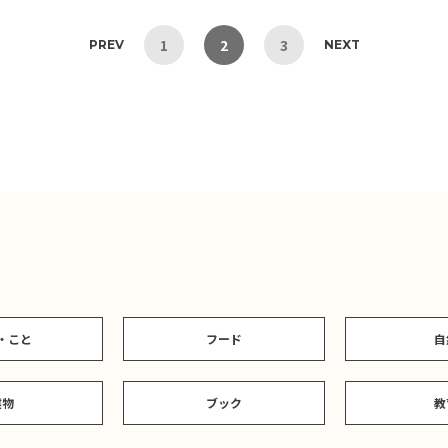
1
2
3
PREV
NEXT
・こと
フード
自
建物
ブック
教