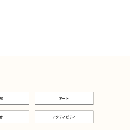
然
アート
育
アクティビティ