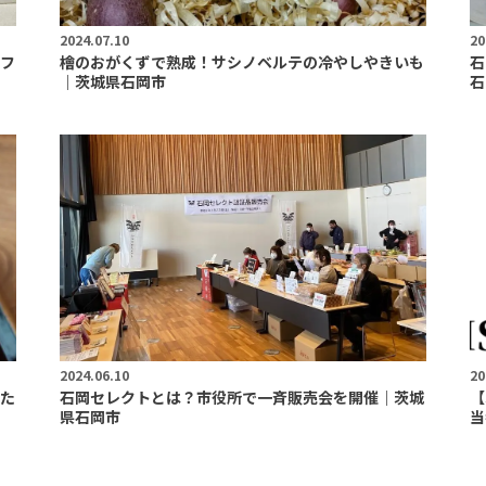
2024.07.10
20
フ
檜のおがくずで熟成！サシノベルテの冷やしやきいも
石
｜茨城県石岡市
石
2024.06.10
20
た
石岡セレクトとは？市役所で一斉販売会を開催｜茨城
【
県石岡市
当