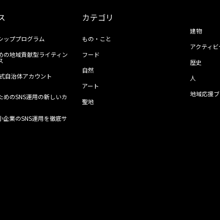
ス
カテゴリ
建物
シッププログラム
もの・こと
アクティビ
めの地域貢献型ライティン
フード
ス
歴史
自然
ll公式自治体アカウント
人
アート
地域応援ブ
ためのSNS運用の新しいカ
聖地
小企業のSNS運用を徹底サ