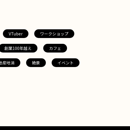
VTuber
ワークショップ
創業100年越え
カフェ
地産地消
絶景
イベント