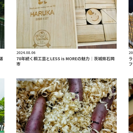
2024.08.06
20
堪
70年続く桐工芸とLESS is MOREの魅力｜茨城県石岡
ラ
市
フ