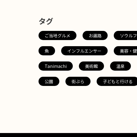
タグ
ご当地グルメ
お遍路
ソウルフ
魚
インフルエンサー
美容・健
Tanimachi
美術館
温泉
公園
街ぶら
子どもと行ける