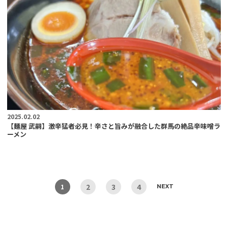
2025.02.02
【麺屋 武嗣】激辛猛者必見！辛さと旨みが融合した群馬の絶品辛味噌ラ
ーメン
2
3
4
1
NEXT