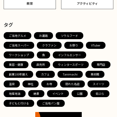
教育
アクティビティ
タグ
ご当地グルメ
お遍路
ソウルフード
ご当地スーパー
クラファン
お祭り
VTuber
ワークショップ
魚
インフルエンサー
美容・健康
直売所
ウィンタースポーツ
専門店
創業100年越え
カフェ
Tanimachi
美術館
温泉
神社
お寺
隠れた名店
スイーツ
地産地消
絶景
イベント
公園
街ぶら
子どもと行ける
ご当地パン屋