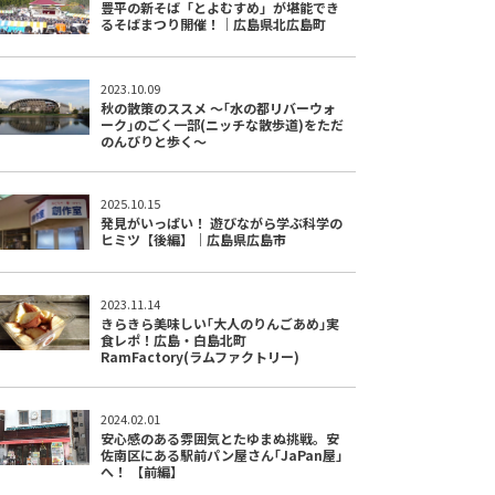
豊平の新そば「とよむすめ」が堪能でき
るそばまつり開催！｜広島県北広島町
2023.10.09
秋の散策のススメ ～｢水の都リバーウォ
ーク｣のごく一部(ニッチな散歩道)をただ
のんびりと歩く～
2025.10.15
発見がいっぱい！ 遊びながら学ぶ科学の
ヒミツ【後編】｜広島県広島市
2023.11.14
きらきら美味しい｢大人のりんごあめ｣実
食レポ！広島・白島北町
RamFactory(ラムファクトリー)
2024.02.01
安心感のある雰囲気とたゆまぬ挑戦。安
佐南区にある駅前パン屋さん｢JaPan屋｣
へ！ 【前編】