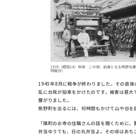
1939（昭和14）年頃 この頃、前身となる熊野
同組合）
1945年8月に戦争が終わりました。その直
乱に台風が拍車をかけたのです。被害は甚大
塞がりました。
熊野町を出るには、何時間もかけて山や谷を
「隣町のお寺の住職さんの話を聞くために、
弁当ゆうても、日の丸弁当よ。その頃はあち