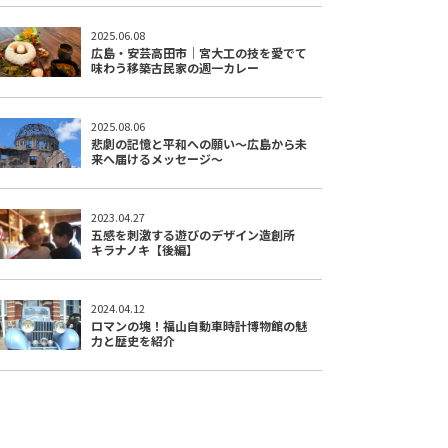
2025.06.08
広島・安芸高田市｜宮大工の技を愛でて
味わう移築古民家の週一カレー
2025.08.06
悲劇の記憶と平和への願い〜広島から未
来へ届けるメッセージ〜
2023.04.27
五感を刺激する遊びのデザイン造創所
キラナノキ【後編】
2024.04.12
ロマンの塊！福山自動車時計博物館の魅
力と歴史を紹介