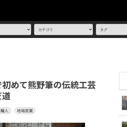
で初めて熊野筆の伝統工芸
だ道
芸職人
地場産業